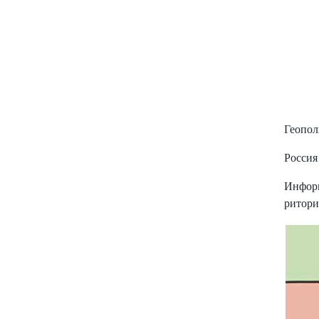
Геопол
Россия
Информ
ритори