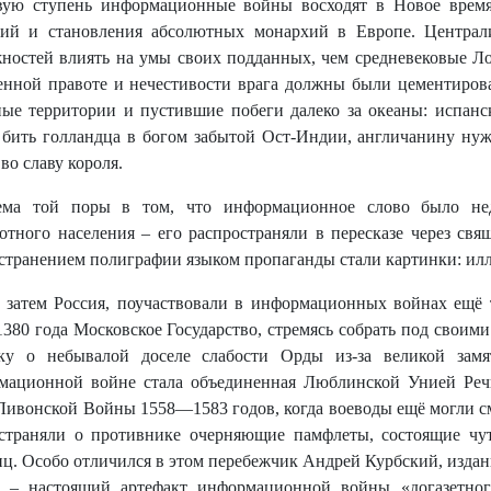
ую ступень информационные войны восходят в Новое время 
ий и становления абсолютных монархий в Европе. Централи
ностей влиять на умы своих подданных, чем средневековые Лор
енной правоте и нечестивости врага должны были цементиров
ые территории и пустившие побеги далеко за океаны: испанс
бить голландца в богом забытой Ост-Индии, англичанину нуж
во славу короля.
ема той поры в том, что информационное слово было нед
отного населения – его распространяли в пересказе через свя
странением полиграфии языком пропаганды стали картинки: илл
а затем Россия, поучаствовали в информационных войнах ещё
1380 года Московское Государство, стремясь собрать под своим
тку о небывалой доселе слабости Орды из-за великой зам
ационной войне стала объединенная Люблинской Унией Речь
Ливонской Войны 1558—1583 годов, когда воеводы ещё могли см
страняли о противнике очерняющие памфлеты, состоящие чут
ц. Особо отличился в этом перебежчик Андрей Курбский, издан
 – настоящий артефакт информационной войны «догазетного