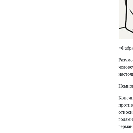
«Фабри
Разум
челове
настоя
Немно
Конеч
против
относи
годам
герман