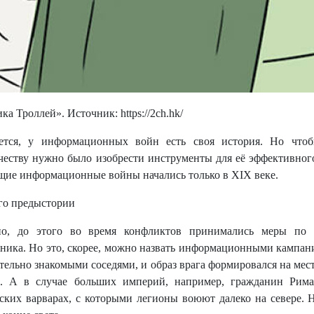
ка Троллей». Источник: https://2ch.hk/
еется, у информационных войн есть своя история. Но что
честву нужно было изобрести инструменты для её эффективного
щие информационные войны начались только в XIX веке.
го предыстории
но, до этого во время конфликтов принимались меры по д
ника. Но это, скорее, можно назвать информационными кампани
тельно знакомыми соседями, и образ врага формировался на мес
и. А в случае больших империй, например, гражданин Рима
ских варварах, с которыми легионы воюют далеко на севере. 