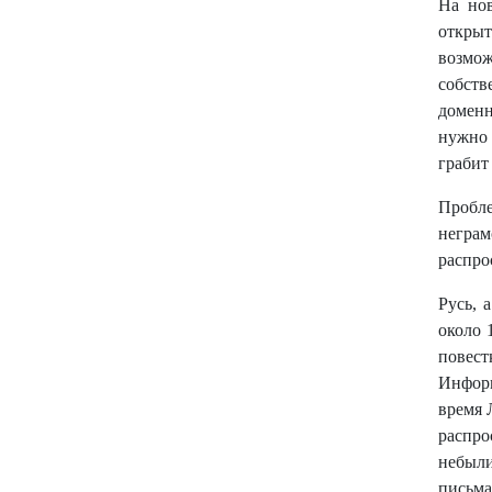
На нов
открыт
возмож
собств
доменн
нужно 
грабит 
Пробл
неграм
распро
Русь, 
около 
повес
Информ
время 
распро
небыли
письма