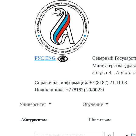
РУС
ENG
Северный Государс
Министерства здрав
город Арха
Справочная информация: +7 (8182) 21-11-63
Поликлиника: +7 (8182) 20-00-90
Университет
Обучение
Абитуриентам
Школьникам
Гл