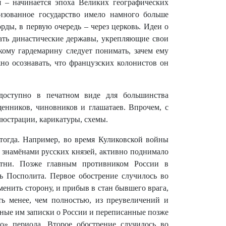
– начинается эпоха Великих географических
зованное государство имело намного больше
ды, в первую очередь – через церковь. Идеи о
ать династические державы, укрепляющие свои
кому гардемарину следует понимать, зачем ему
но осознавать, что французских колонистов он
оступно в печатном виде для большинства
щенников, чиновников и глашатаев. Впрочем, с
юстрации, карикатуры, схемы.
 тогда. Например, во время Куликовской войны
и знамёнами русских князей, активно поднимало
ятни. Позже главным противником России в
 Посполита. Первое обострение случилось во
енить сторону, и прибыв в стан бывшего врага,
ь менее, чем полностью, из преувеличений и
ные им записки о России и переписанные позже
» периода. Второе обострение случилось во