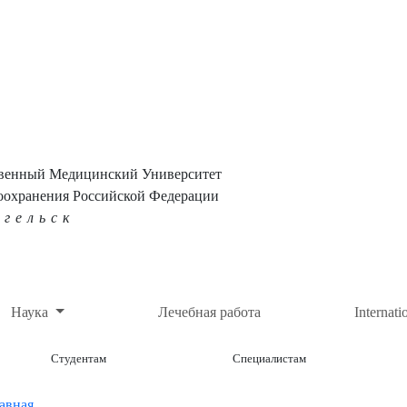
твенный Медицинский Университет
оохранения Российской Федерации
нгельск
Наука
Лечебная работа
Internati
Студентам
Специалистам
авная