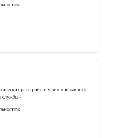
льностям:
кандидат медицинских наук
хических расстройств у лиц призывного
й службы»
льностям: