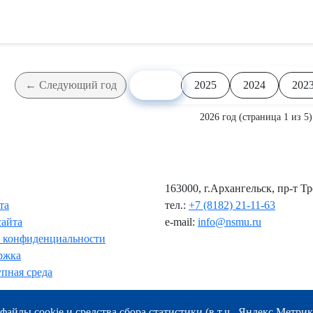
Видеозапись защиты
2026
← Следующий год
2025
2024
202
2026 год (страница 1 из 5)
163000, г.Архангельск, пр-т Т
та
тел.:
+7 (8182) 21-11-63
сайта
e-mail:
info@nsmu.ru
 конфиденциальности
ржка
пная среда
файлы cookie и средства сбора статистики (в т.ч., Яндекс.Метрик