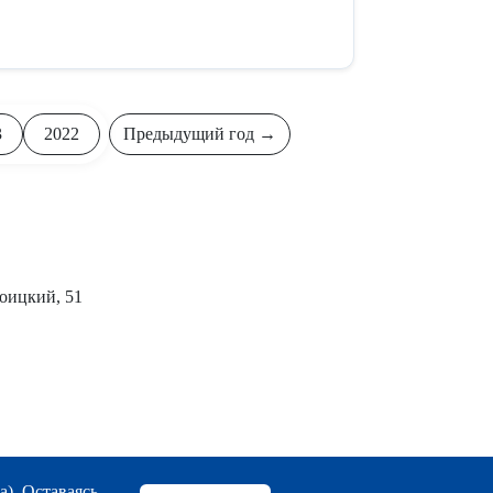
3
2022
Предыдущий год →
роицкий, 51
а). Оставаясь