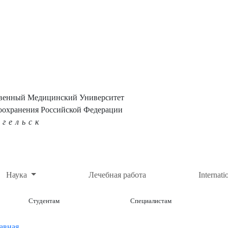
твенный Медицинский Университет
оохранения Российской Федерации
нгельск
Наука
Лечебная работа
Internati
Студентам
Специалистам
авная