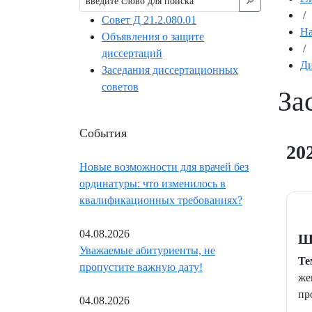
🔎︎
/
Совет Д 21.2.080.01
На
Объявления о защите
/
диссертаций
Ди
Заседания диссертационных
советов
За
События
20
Новые возможности для врачей без
ординатуры: что изменилось в
квалификационных требованиях?
04.08.2026
Ш
Уважаемые абитуриенты, не
Те
пропустите важную дату!
же
пр
04.08.2026