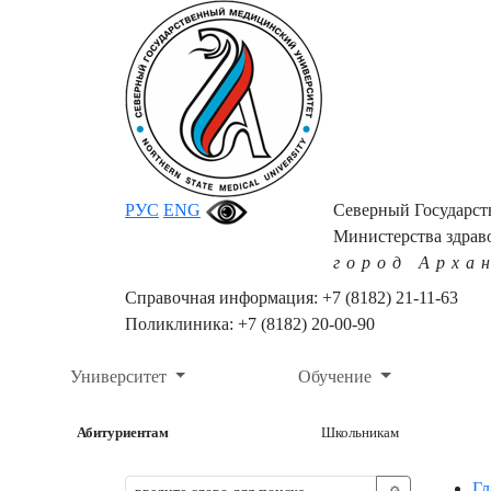
РУС
ENG
Северный Государс
Министерства здрав
город Арха
Справочная информация: +7 (8182) 21-11-63
Поликлиника: +7 (8182) 20-00-90
Университет
Обучение
Абитуриентам
Школьникам
Гл