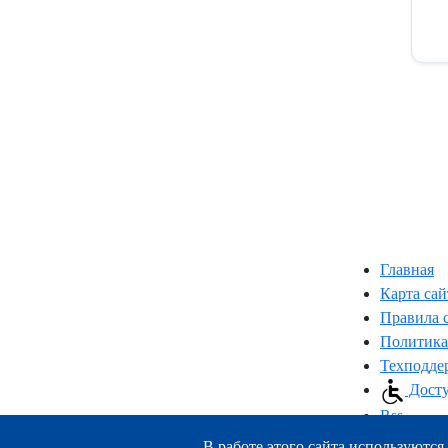
Главная
Карта сай
Правила 
Политика
Техподде
Досту
Rss
В работе этого сайта используются 