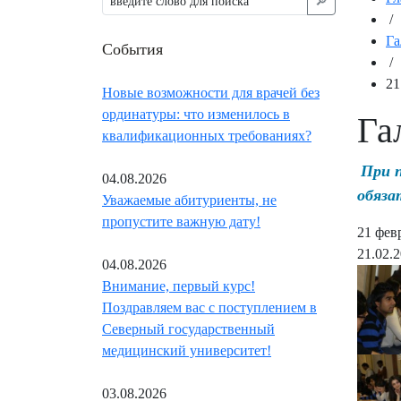
🔎︎
/
Га
События
/
21
Новые возможности для врачей без
ординатуры: что изменилось в
Га
квалификационных требованиях?
При 
04.08.2026
обяза
Уважаемые абитуриенты, не
пропустите важную дату!
21 фев
21.02.
04.08.2026
Внимание, первый курс!
Поздравляем вас с поступлением в
Северный государственный
медицинский университет!
03.08.2026