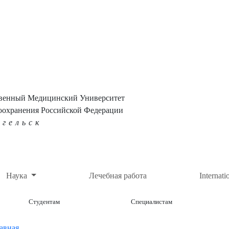
твенный Медицинский Университет
оохранения Российской Федерации
нгельск
Наука
Лечебная работа
Internati
Студентам
Специалистам
авная