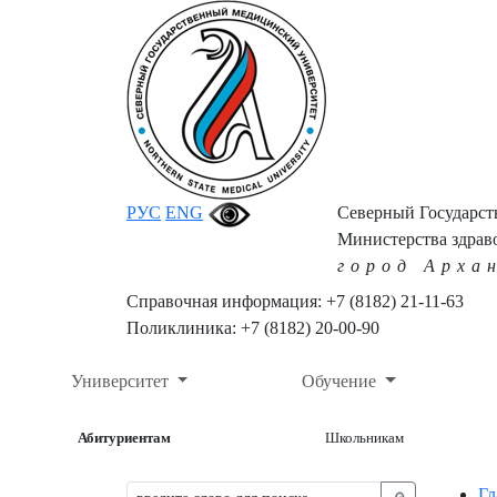
РУС
ENG
Северный Государс
Министерства здрав
город Арха
Справочная информация: +7 (8182) 21-11-63
Поликлиника: +7 (8182) 20-00-90
Университет
Обучение
Абитуриентам
Школьникам
Гл