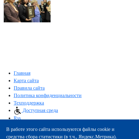
Главная
Карта сайта
Правила сайта
Политика конфиденциальности
Техподдержка
Доступная среда
Rss
В работе этого сайта используются файлы cookie и
163000, г.Архангельск, пр-т Троицкий, 51
средства сбора статистики (в т.ч., Яндекс.Метрика).
тел.:
+7 (8182) 21-11-63