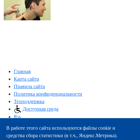
Главная
Карта сайта
Правила сайта
Политика конфиденциальности
Техподдержка
Доступная среда
Rss
В работе этого сайта используются файлы cookie и
163000, г.Архангельск, пр-т Троицкий, 51
средства сбора статистики (в т.ч., Яндекс.Метрика).
тел.:
+7 (8182) 21-11-63