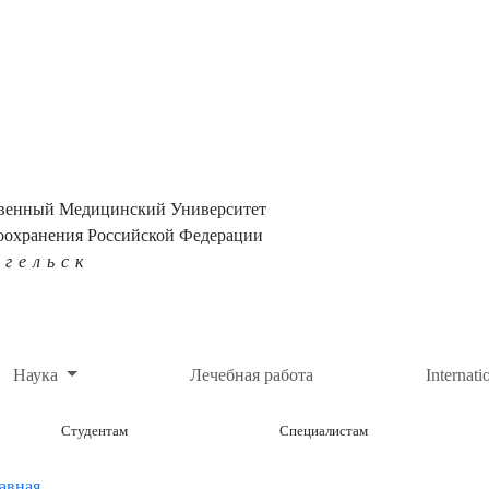
твенный Медицинский Университет
оохранения Российской Федерации
нгельск
Наука
Лечебная работа
Internati
Студентам
Специалистам
авная