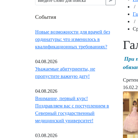
🔎︎
/
Га
События
/
Ср
Новые возможности для врачей без
ординатуры: что изменилось в
Га
квалификационных требованиях?
При 
04.08.2026
обяза
Уважаемые абитуриенты, не
пропустите важную дату!
Сретен
16.02.
04.08.2026
Внимание, первый курс!
Поздравляем вас с поступлением в
Северный государственный
медицинский университет!
03.08.2026