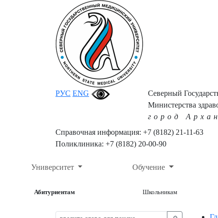
РУС
ENG
Северный Государс
Министерства здрав
город Арха
Справочная информация: +7 (8182) 21-11-63
Поликлиника: +7 (8182) 20-00-90
Университет
Обучение
Абитуриентам
Школьникам
Гл