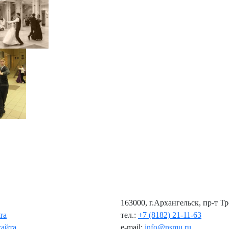
163000, г.Архангельск, пр-т Т
та
тел.:
+7 (8182) 21-11-63
сайта
e-mail:
info@nsmu.ru