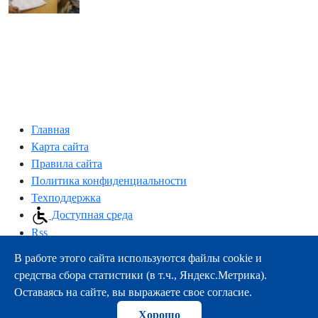
Главная
Карта сайта
Правила сайта
Политика конфиденциальности
Техподдержка
Доступная среда
Rss
В работе этого сайта используются файлы cookie и
163000, г.Архангельск, пр-т Троицкий, 51
средства сбора статистики (в т.ч., Яндекс.Метрика).
тел.:
+7 (8182) 21-11-63
Оставаясь на сайте, вы выражаете свое согласие.
e-mail:
info@nsmu.ru
Хорошо