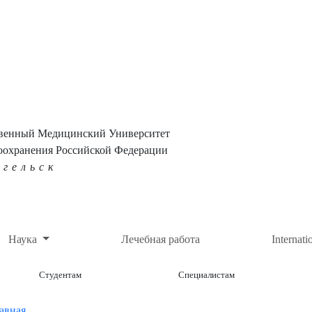
твенный Медицинский Университет
оохранения Российской Федерации
нгельск
Наука
Лечебная работа
Internati
Студентам
Специалистам
авная