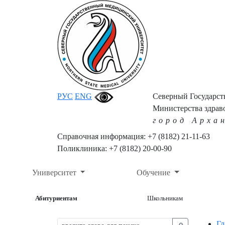
РУС
ENG
Северный Государс
Министерства здрав
город Арха
Справочная информация: +7 (8182) 21-11-63
Поликлиника: +7 (8182) 20-00-90
Университет
Обучение
Абитуриентам
Школьникам
Гл