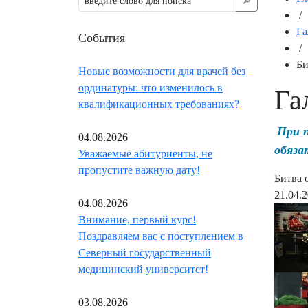
🔎︎
/
Га
События
/
Би
Новые возможности для врачей без
ординатуры: что изменилось в
Га
квалификационных требованиях?
При 
04.08.2026
обяза
Уважаемые абитуриенты, не
пропустите важную дату!
Битва 
21.04.
04.08.2026
Внимание, первый курс!
Поздравляем вас с поступлением в
Северный государственный
медицинский университет!
03.08.2026