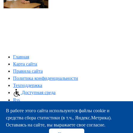
Главная
Карта сайта
Правила сайта
Политика конфиденциальности
Техподдержка
Доступная среда
Rss
В работе этого сайта используются файлы cookie и
163000, г.Архангельск, пр-т Троицкий, 51
средства сбора статистики (в т.ч., Яндекс.Метрика).
тел.:
+7 (8182) 21-11-63
Оставаясь на сайте, вы выражаете свое согласие.
e-mail:
info@nsmu.ru