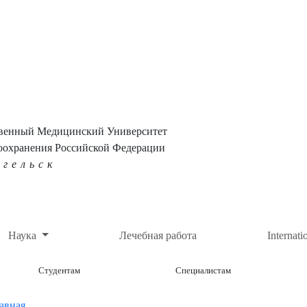
твенный Медицинский Университет
оохранения Российской Федерации
нгельск
Наука
Лечебная работа
Internati
Студентам
Специалистам
авная