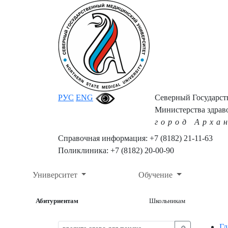
РУС
ENG
Северный Государс
Министерства здрав
город Арха
Справочная информация: +7 (8182) 21-11-63
Поликлиника: +7 (8182) 20-00-90
Университет
Обучение
Абитуриентам
Школьникам
Гл