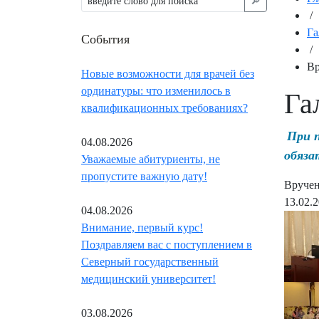
🔎︎
/
Га
События
/
Вр
Новые возможности для врачей без
ординатуры: что изменилось в
Га
квалификационных требованиях?
При 
04.08.2026
обяза
Уважаемые абитуриенты, не
пропустите важную дату!
Вручен
13.02.
04.08.2026
Внимание, первый курс!
Поздравляем вас с поступлением в
Северный государственный
медицинский университет!
03.08.2026