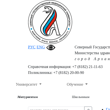
РУС
ENG
Северный Государс
Министерства здрав
город Арха
Справочная информация: +7 (8182) 21-11-63
Поликлиника: +7 (8182) 20-00-90
Университет
Обучение
Абитуриентам
Школьникам
Гл