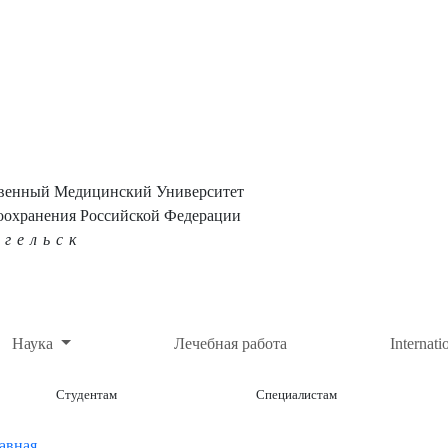
твенный Медицинский Университет
оохранения Российской Федерации
нгельск
Наука
Лечебная работа
Internati
Студентам
Специалистам
авная