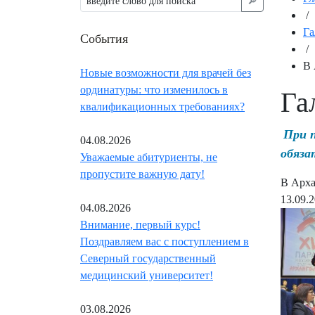
🔎︎
/
Га
События
/
В 
Новые возможности для врачей без
ординатуры: что изменилось в
Га
квалификационных требованиях?
При 
04.08.2026
обяза
Уважаемые абитуриенты, не
пропустите важную дату!
В Арха
13.09.
04.08.2026
Внимание, первый курс!
Поздравляем вас с поступлением в
Северный государственный
медицинский университет!
03.08.2026