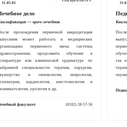
СПЕЦИАЛИТЕТ
31.05.01
31.0
Лечебное дело
Пед
валификация — врач-лечебник
Квали
После прохождения первичной аккредитации
Посл
выпускник может работать в медицинских
выпус
организациях первичного звена системы
перви
здравоохранения, продолжить обучение в
обуче
аспирантуре или клинической ординатуре по
так и
ыбранной специальности: терапия, хирургия,
терап
акушерство и гинекология, неврология,
окули
психиатрия, кардиология, анестезиология и
еаниматология, урология и др.
Педиа
ечебный факультет
(8182) 28-57-56