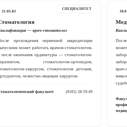
СПЕЦИАЛИТЕТ
31.05.03
30.0
Стоматология
Мед
Квалификация — врач-стоматолог
Квали
После прохождения первичной аккредитации
После
ыпускник может работать врачом-стоматологом,
може
 после окончания ординатуры — стоматологом-
лабо
терапевтом, стоматологом-ортопедом,
лабор
томатологом-хирургом, стоматологом детским,
врач-
ртодонтом, челюстно-лицевым хирургом.
микол
судеб
томатологический факультет
(8182) 28-59-49
Факул
профи
медиц