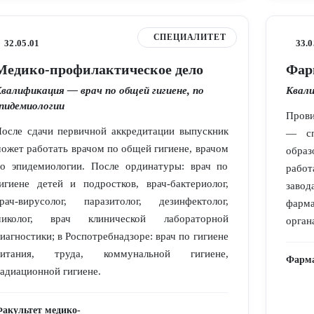
СПЕЦИАЛИТЕТ
32.05.01
33.0
Медико-профилактическое дело
Фар
валификация — врач по общей гигиене, по
Квали
пидемиологии
Прови
осле сдачи первичной аккредитации выпускник
— сп
ожет работать врачом по общей гигиене, врачом
обра
о эпидемиологии. После ординатуры: врач по
работ
игиене детей и подростков, врач-бактериолог,
заво
рач-вирусолог, паразитолог, дезинфектолог,
фарм
миколог, врач клинической лабораторной
орган
иагностики; в Роспотребнадзоре: врач по гигиене
питания, труда, коммунальной гигиене,
Фарма
адиационной гигиене.
акультет медико-