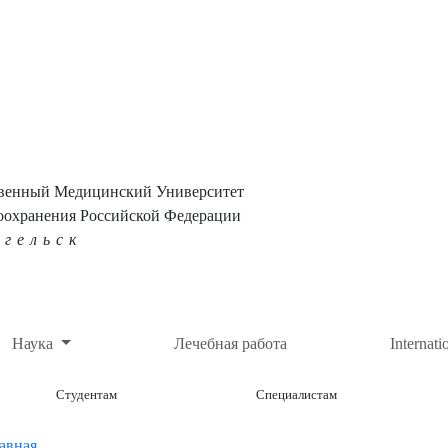
твенный Медицинский Университет
оохранения Российской Федерации
нгельск
Наука
Лечебная работа
Internati
Студентам
Специалистам
авная