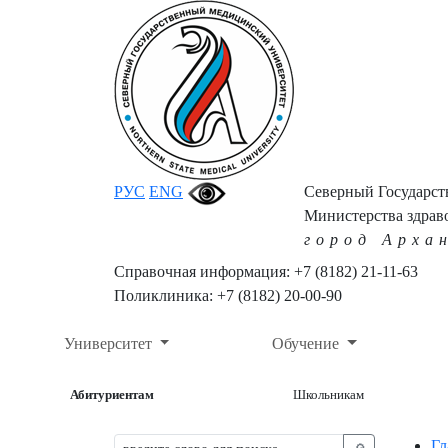
РУС
ENG
Северный Государс
Министерства здрав
город Арха
Справочная информация: +7 (8182) 21-11-63
Поликлиника: +7 (8182) 20-00-90
Университет
Обучение
Абитуриентам
Школьникам
Гл