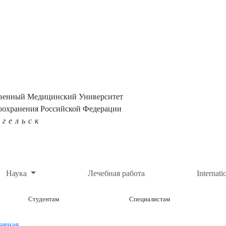
твенный Медицинский Университет
оохранения Российской Федерации
нгельск
Наука
Лечебная работа
Internati
Студентам
Специалистам
авная