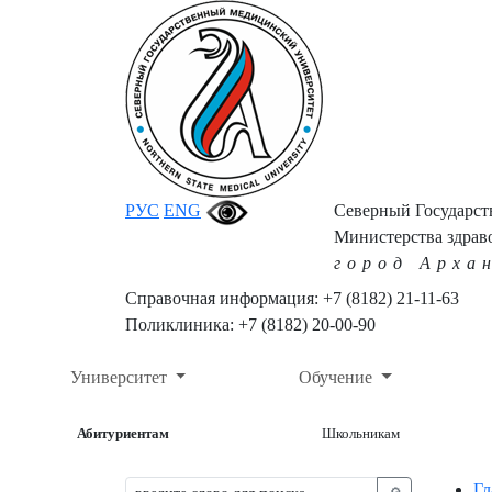
РУС
ENG
Северный Государс
Министерства здрав
город Арха
Справочная информация: +7 (8182) 21-11-63
Поликлиника: +7 (8182) 20-00-90
Университет
Обучение
Абитуриентам
Школьникам
Гл