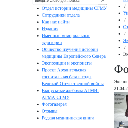
🔎︎
/
Отдел истории медицины СГМУ
Ун
Сотрудники отдела
/
Как нас найти
От
Издания
/
Именные мемориальные
Эк
аудитории
/
Общество изучения истории
Эк
медицины Европейского Севера
Экспозиции и экспонаты
Фо
Проект Архангельская
госпитальная база в годы
Экспон
Великой Отечественной войны
21.04.
Выпускные альбомы АГМИ-
АГМА-СГМУ
Фотогалерея
Отзывы
Редкая медицинская книга