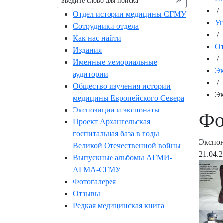
🔎︎
/
Отдел истории медицины СГМУ
Ун
Сотрудники отдела
/
Как нас найти
От
Издания
/
Именные мемориальные
Эк
аудитории
/
Общество изучения истории
Эк
медицины Европейского Севера
Экспозиции и экспонаты
Фо
Проект Архангельская
госпитальная база в годы
Экспон
Великой Отечественной войны
21.04.
Выпускные альбомы АГМИ-
АГМА-СГМУ
Фотогалерея
Отзывы
Редкая медицинская книга