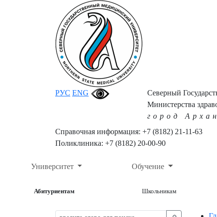
РУС
ENG
Северный Государс
Министерства здрав
город Арха
Справочная информация: +7 (8182) 21-11-63
Поликлиника: +7 (8182) 20-00-90
Университет
Обучение
Абитуриентам
Школьникам
Гл