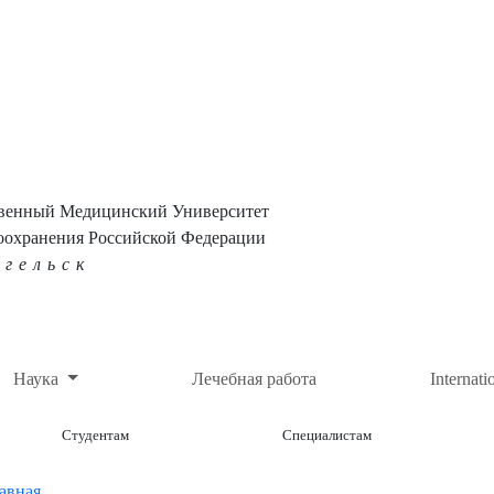
твенный Медицинский Университет
оохранения Российской Федерации
нгельск
Наука
Лечебная работа
Internati
Студентам
Специалистам
авная