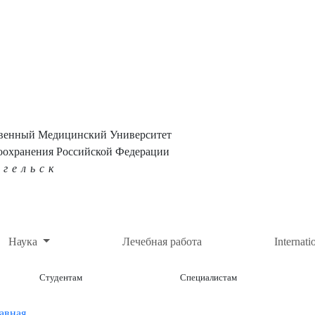
твенный Медицинский Университет
оохранения Российской Федерации
нгельск
Наука
Лечебная работа
Internati
Студентам
Специалистам
авная