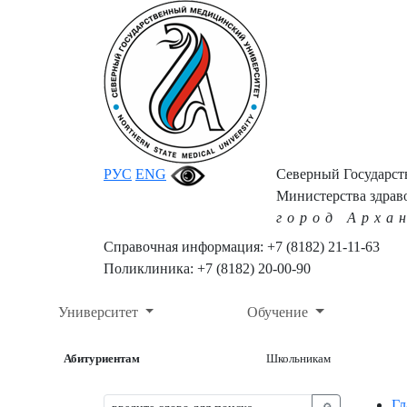
РУС
ENG
Северный Государс
Министерства здрав
город Арха
Справочная информация: +7 (8182) 21-11-63
Поликлиника: +7 (8182) 20-00-90
Университет
Обучение
Абитуриентам
Школьникам
Гл