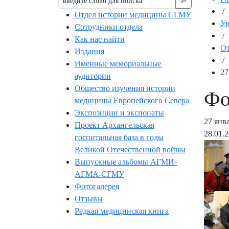
🔎︎
/
Отдел истории медицины СГМУ
Ун
Сотрудники отдела
/
Как нас найти
От
Издания
/
Именные мемориальные
27
аудитории
Общество изучения истории
Фо
медицины Европейского Севера
Экспозиции и экспонаты
27 янв
Проект Архангельская
28.01.
госпитальная база в годы
Великой Отечественной войны
Выпускные альбомы АГМИ-
АГМА-СГМУ
Фотогалерея
Отзывы
Редкая медицинская книга