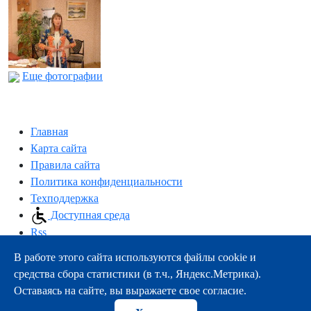
Еще фотографии
Главная
Карта сайта
Правила сайта
Политика конфиденциальности
Техподдержка
Доступная среда
Rss
В работе этого сайта используются файлы cookie и
163000, г.Архангельск, пр-т Троицкий, 51
средства сбора статистики (в т.ч., Яндекс.Метрика).
тел.:
+7 (8182) 21-11-63
Оставаясь на сайте, вы выражаете свое согласие.
e-mail:
info@nsmu.ru