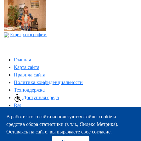
Еще фотографии
Главная
Карта сайта
Правила сайта
Политика конфиденциальности
Техподдержка
Доступная среда
Rss
В работе этого сайта используются файлы cookie и
163000, г.Архангельск, пр-т Троицкий, 51
средства сбора статистики (в т.ч., Яндекс.Метрика).
тел.:
+7 (8182) 21-11-63
Оставаясь на сайте, вы выражаете свое согласие.
e-mail:
info@nsmu.ru