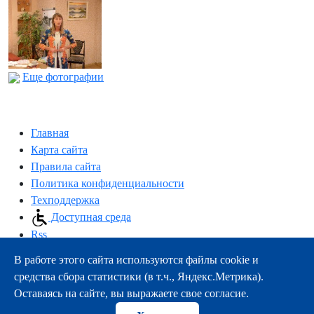
Еще фотографии
Главная
Карта сайта
Правила сайта
Политика конфиденциальности
Техподдержка
Доступная среда
Rss
В работе этого сайта используются файлы cookie и
163000, г.Архангельск, пр-т Троицкий, 51
средства сбора статистики (в т.ч., Яндекс.Метрика).
тел.:
+7 (8182) 21-11-63
Оставаясь на сайте, вы выражаете свое согласие.
e-mail:
info@nsmu.ru