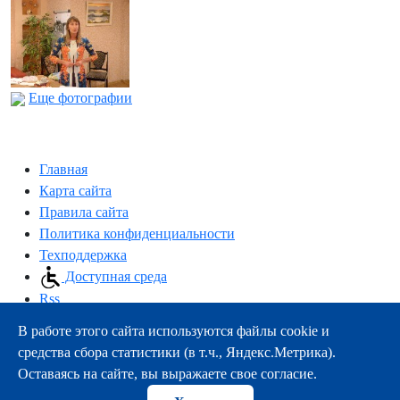
Еще фотографии
Главная
Карта сайта
Правила сайта
Политика конфиденциальности
Техподдержка
Доступная среда
Rss
В работе этого сайта используются файлы cookie и
163000, г.Архангельск, пр-т Троицкий, 51
средства сбора статистики (в т.ч., Яндекс.Метрика).
тел.:
+7 (8182) 21-11-63
Оставаясь на сайте, вы выражаете свое согласие.
e-mail:
info@nsmu.ru