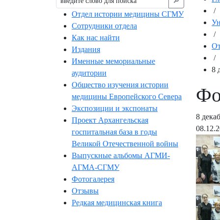
🔎︎
/
Отдел истории медицины СГМУ
Ун
Сотрудники отдела
/
Как нас найти
От
Издания
/
Именные мемориальные
8 
аудитории
Общество изучения истории
Фо
медицины Европейского Севера
Экспозиции и экспонаты
8 дека
Проект Архангельская
08.12.
госпитальная база в годы
Великой Отечественной войны
Выпускные альбомы АГМИ-
АГМА-СГМУ
Фотогалерея
Отзывы
Редкая медицинская книга