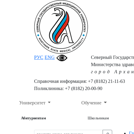
РУС
ENG
Северный Государс
Министерства здрав
город Арха
Справочная информация: +7 (8182) 21-11-63
Поликлиника: +7 (8182) 20-00-90
Университет
Обучение
Абитуриентам
Школьникам
Гл