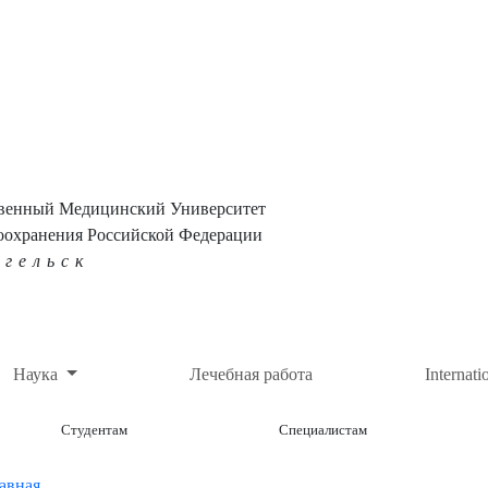
твенный Медицинский Университет
оохранения Российской Федерации
нгельск
Наука
Лечебная работа
Internati
Студентам
Специалистам
авная