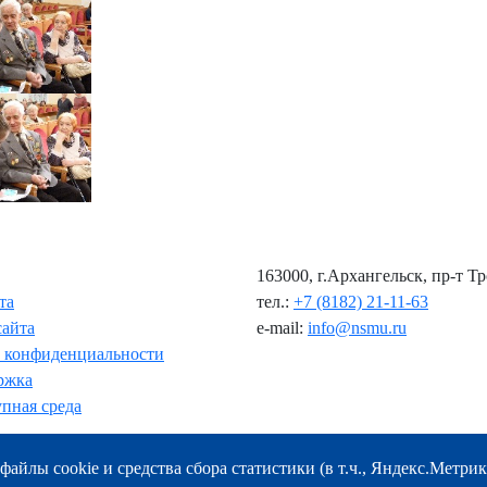
163000, г.Архангельск, пр-т Т
та
тел.:
+7 (8182) 21-11-63
сайта
e-mail:
info@nsmu.ru
 конфиденциальности
ржка
пная среда
файлы cookie и средства сбора статистики (в т.ч., Яндекс.Метрик