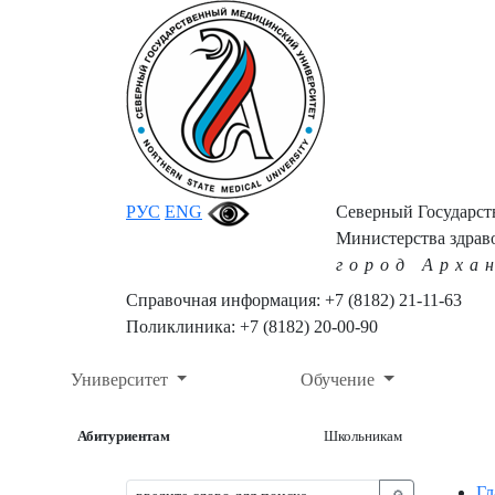
РУС
ENG
Северный Государс
Министерства здрав
город Арха
Справочная информация: +7 (8182) 21-11-63
Поликлиника: +7 (8182) 20-00-90
Университет
Обучение
Абитуриентам
Школьникам
Гл