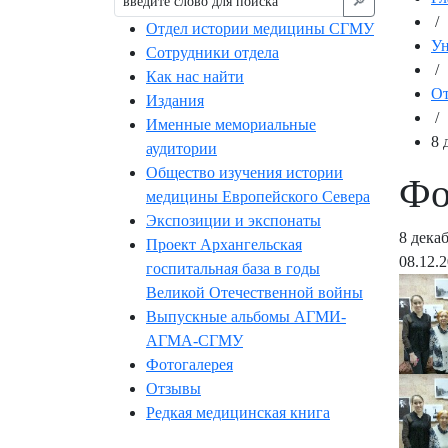
🔎︎
/
Отдел истории медицины СГМУ
Ун
Сотрудники отдела
/
Как нас найти
От
Издания
/
Именные мемориальные
8 
аудитории
Общество изучения истории
Фо
медицины Европейского Севера
Экспозиции и экспонаты
8 дека
Проект Архангельская
08.12.
госпитальная база в годы
Великой Отечественной войны
Выпускные альбомы АГМИ-
АГМА-СГМУ
Фотогалерея
Отзывы
Редкая медицинская книга