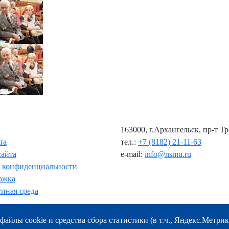
163000, г.Архангельск, пр-т Т
та
тел.:
+7 (8182) 21-11-63
сайта
e-mail:
info@nsmu.ru
 конфиденциальности
ржка
пная среда
файлы cookie и средства сбора статистики (в т.ч., Яндекс.Метрик