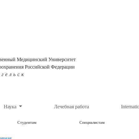
твенный Медицинский Университет
оохранения Российской Федерации
нгельск
Наука
Лечебная работа
Internati
Студентам
Специалистам
авная