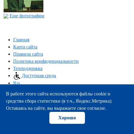
Еще фотографии
Главная
Карта сайта
Правила сайта
Политика конфиденциальности
Техподдержка
Доступная среда
Rss
В работе этого сайта используются файлы cookie и
163000, г.Архангельск, пр-т Троицкий, 51
средства сбора статистики (в т.ч., Яндекс.Метрика).
тел.:
+7 (8182) 21-11-63
Оставаясь на сайте, вы выражаете свое согласие.
e-mail:
info@nsmu.ru
Хорошо
© ФГБОУ ВО СГМУ (г. Архангельск) Минздрава России
2008-2026