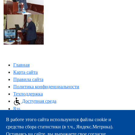
Главная
Карта сайта
Правила сайта
Политика конфиденциальности
Техподдержка
Доступная среда
Rss
В работе этого сайта используются файлы cookie и
163000, г.Архангельск, пр-т Троицкий, 51
средства сбора статистики (в т.ч., Яндекс.Метрика).
тел.:
+7 (8182) 21-11-63
Оставаясь на сайте, вы выражаете свое согласие.