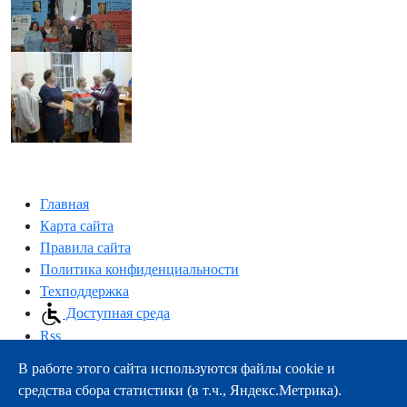
Главная
Карта сайта
Правила сайта
Политика конфиденциальности
Техподдержка
Доступная среда
Rss
В работе этого сайта используются файлы cookie и
163000, г.Архангельск, пр-т Троицкий, 51
средства сбора статистики (в т.ч., Яндекс.Метрика).
тел.:
+7 (8182) 21-11-63