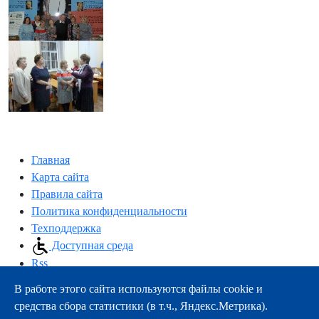
Главная
Карта сайта
Правила сайта
Политика конфиденциальности
Техподдержка
Доступная среда
Rss
В работе этого сайта используются файлы cookie и
163000, г.Архангельск, пр-т Троицкий, 51
средства сбора статистики (в т.ч., Яндекс.Метрика).
тел.:
+7 (8182) 21-11-63