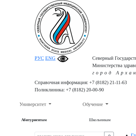
РУС
ENG
Северный Государс
Министерства здрав
город Арха
Справочная информация: +7 (8182) 21-11-63
Поликлиника: +7 (8182) 20-00-90
Университет
Обучение
Абитуриентам
Школьникам
Гл