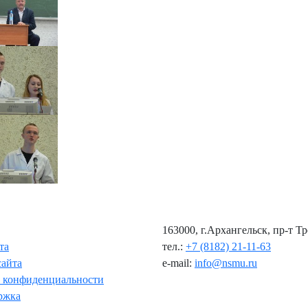
163000, г.Архангельск, пр-т Т
та
тел.:
+7 (8182) 21-11-63
сайта
e-mail:
info@nsmu.ru
 конфиденциальности
ржка