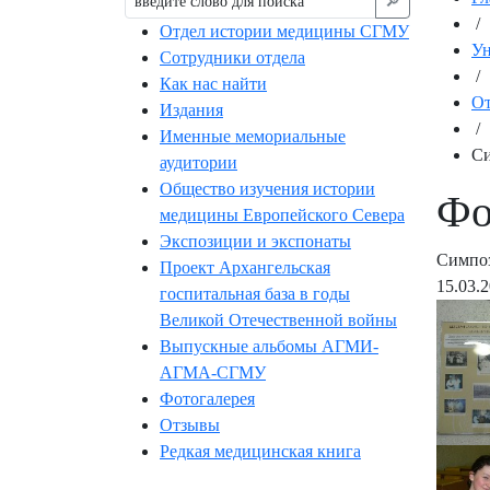
🔎︎
/
Отдел истории медицины СГМУ
Ун
Сотрудники отдела
/
Как нас найти
От
Издания
/
Именные мемориальные
Си
аудитории
Общество изучения истории
Фо
медицины Европейского Севера
Экспозиции и экспонаты
Симпоз
Проект Архангельская
15.03.
госпитальная база в годы
Великой Отечественной войны
Выпускные альбомы АГМИ-
АГМА-СГМУ
Фотогалерея
Отзывы
Редкая медицинская книга