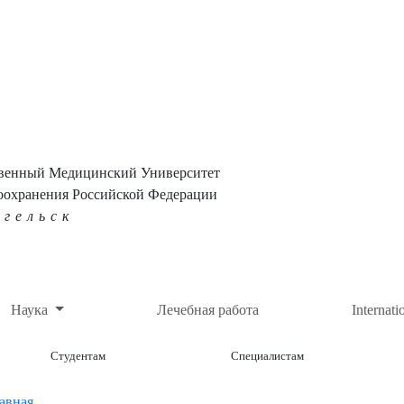
твенный Медицинский Университет
оохранения Российской Федерации
нгельск
Наука
Лечебная работа
Internati
Студентам
Специалистам
авная