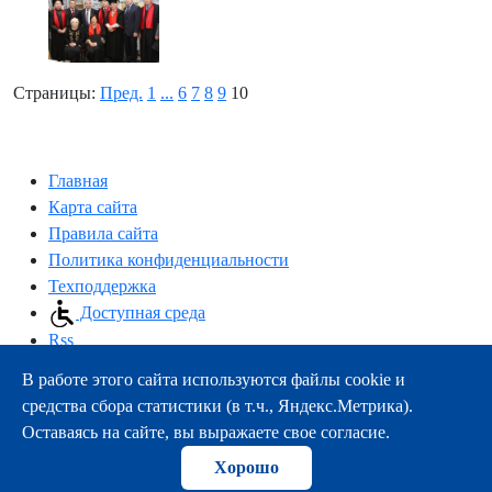
Страницы:
Пред.
1
...
6
7
8
9
10
Главная
Карта сайта
Правила сайта
Политика конфиденциальности
Техподдержка
Доступная среда
Rss
В работе этого сайта используются файлы cookie и
163000, г.Архангельск, пр-т Троицкий, 51
средства сбора статистики (в т.ч., Яндекс.Метрика).
тел.:
+7 (8182) 21-11-63
Оставаясь на сайте, вы выражаете свое согласие.
e-mail:
info@nsmu.ru
Хорошо
© ФГБОУ ВО СГМУ (г. Архангельск) Минздрава России