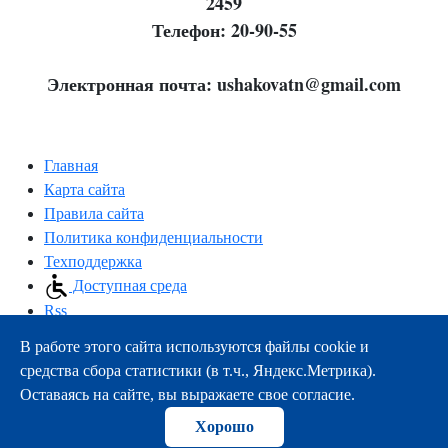
2459
Телефон: 20-90-55
Электронная почта: ushakovatn@gmail.com
Главная
Карта сайта
Правила сайта
Политика конфиденциальности
Техподдержка
Доступная среда
Rss
В работе этого сайта используются файлы cookie и
163000, г.Архангельск, пр-т Троицкий, 51
средства сбора статистики (в т.ч., Яндекс.Метрика).
тел.:
+7 (8182) 21-11-63
Оставаясь на сайте, вы выражаете свое согласие.
e-mail:
info@nsmu.ru
Хорошо
© ФГБОУ ВО СГМУ (г. Архангельск) Минздрава России