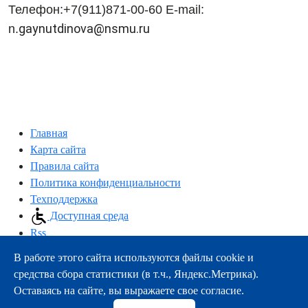
Телефон:
+7(911)871-00-60
E-mail:
gaynutdinova@nsmu.ru
n.
Главная
Карта сайта
Правила сайта
Политика конфиденциальности
Техподдержка
Доступная среда
Rss
В работе этого сайта используются файлы cookie и
163000, г.Архангельск, пр-т Троицкий, 51
средства сбора статистики (в т.ч., Яндекс.Метрика).
тел.:
+7 (8182) 21-11-63
Оставаясь на сайте, вы выражаете свое согласие.
e-mail:
info@nsmu.ru