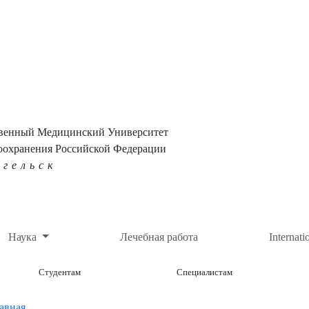
твенный Медицинский Университет
оохранения Российской Федерации
нгельск
Наука
Лечебная работа
Internati
Студентам
Специалистам
авная