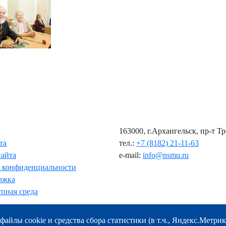
163000, г.Архангельск, пр-т Т
та
тел.:
+7 (8182) 21-11-63
сайта
e-mail:
info@nsmu.ru
 конфиденциальности
ржка
пная среда
файлы cookie и средства сбора статистики (в т.ч., Яндекс.Метрик