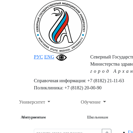
РУС
ENG
Северный Государс
Министерства здрав
город Арха
Справочная информация: +7 (8182) 21-11-63
Поликлиника: +7 (8182) 20-00-90
Университет
Обучение
Абитуриентам
Школьникам
Гл