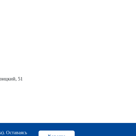
роицкий, 51
а). Оставаясь