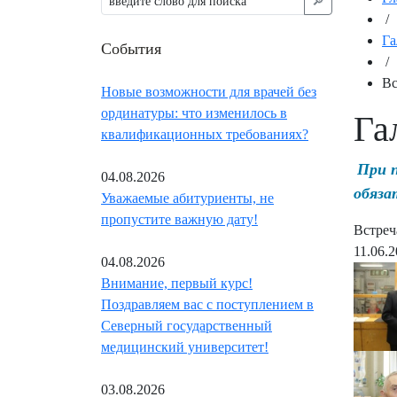
🔎︎
/
Га
События
/
Вс
Новые возможности для врачей без
ординатуры: что изменилось в
Га
квалификационных требованиях?
При 
04.08.2026
обяза
Уважаемые абитуриенты, не
пропустите важную дату!
Встреч
11.06.
04.08.2026
Внимание, первый курс!
Поздравляем вас с поступлением в
Северный государственный
медицинский университет!
03.08.2026