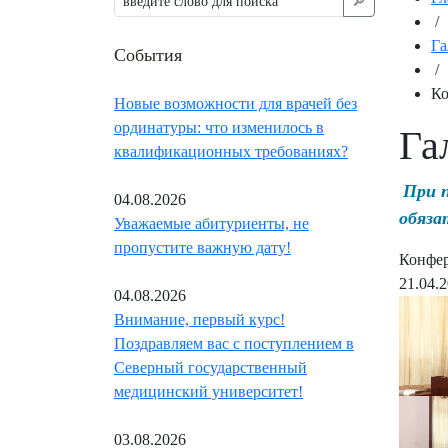
🔎︎
/
Га
События
/
Ко
Новые возможности для врачей без
ординатуры: что изменилось в
Га
квалификационных требованиях?
При 
04.08.2026
обяза
Уважаемые абитуриенты, не
пропустите важную дату!
Конфер
21.04.
04.08.2026
Внимание, первый курс!
Поздравляем вас с поступлением в
Северный государственный
медицинский университет!
03.08.2026