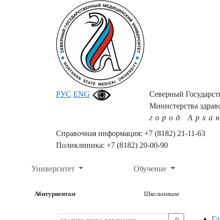
РУС
ENG
Северный Государс
Министерства здрав
город Арха
Справочная информация: +7 (8182) 21-11-63
Поликлиника: +7 (8182) 20-00-90
Университет
Обучение
Абитуриентам
Школьникам
Гл