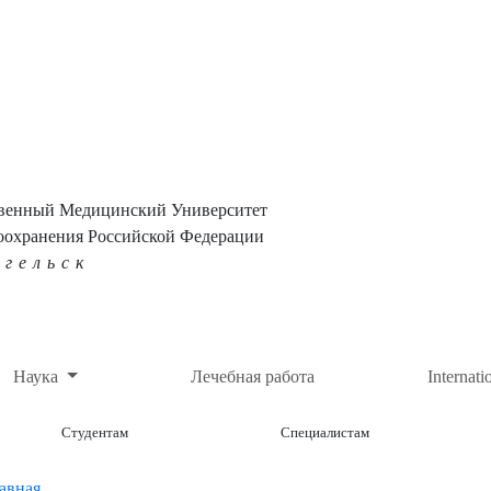
твенный Медицинский Университет
оохранения Российской Федерации
нгельск
Наука
Лечебная работа
Internati
Студентам
Специалистам
авная