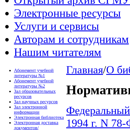
Электронные ресурсы
Услуги и сервисы
Авторам и сотрудникам
Нашим читателям
Главная
/
О би
Абонемент учебной
литературы №1
Абонемент учебной
Норматив
литературы №2
Зал образовательных
ресурсов
Зал научных ресурсов
Федеральный 
Зал электронной
информации
Электронная библиотека
1994 г. N 78
Электронная доставка
документов/