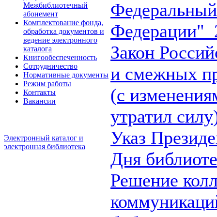
Федеральный 
Межбиблиотечный
абонемент
Комплектование фонда,
Федерации"
2
обработка документов и
ведение электронного
Закон Россий
каталога
Книгообеспеченность
Сотрудничество
и смежных п
Нормативные документы
Режим работы
(с изменениям
Контакты
Вакансии
утратил силу
Указ Президе
Электронный каталог и
электронная библиотека
Дня библиоте
Решение колл
коммуникаций