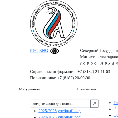
РУС
ENG
Северный Государс
Министерства здрав
город Арха
Справочная информация: +7 (8182) 21-11-63
Поликлиника: +7 (8182) 20-00-90
Абитуриентам
Школьникам
Гл
🔎︎
/
2025-2026 учебный год
Об
2024-2025 учебный год