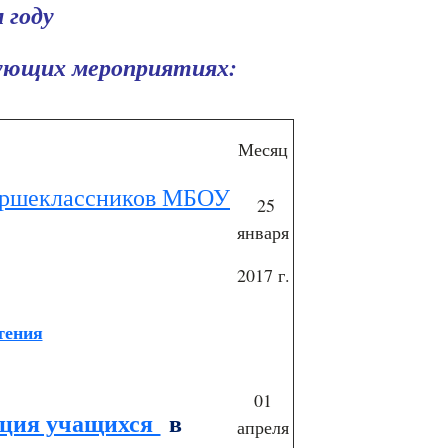
 году
дующих мероприятиях:
Месяц
таршеклассников МБОУ
25
января
2017 г.
тения
01
нция учащихся
в
апреля