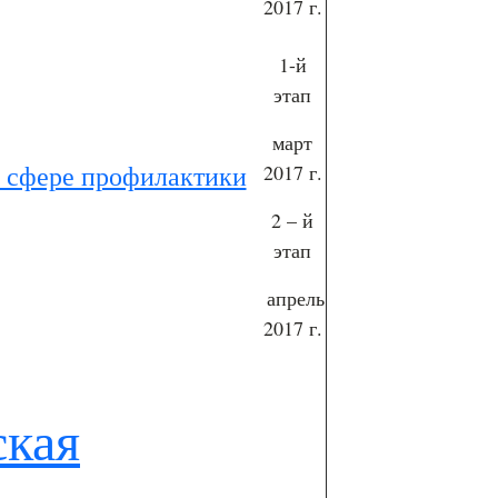
2017 г.
1-й
этап
март
в сфере профилактики
2017 г.
2 – й
этап
апрель
2017 г.
ская