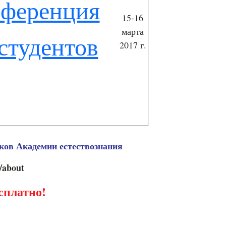
нференция
15-16
марта
студентов
2017 г.
ов Академии естествознания
u/about
сплатно!