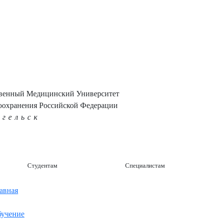
твенный Медицинский Университет
оохранения Российской Федерации
нгельск
Студентам
Специалистам
авная
учение