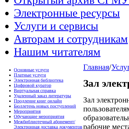
Электронные ресурсы
Услуги и сервисы
Авторам и сотрудникам
Нашим читателям
Главная
/
Услу
Основные услуги
Платные услуги
Электронная библиотека
Зал элек
Цифровой куратор
Виртуальная справка
Удаленный заказ литературы
Зал электрон
Продление книг онлайн
Бюллетень новых поступлений
пользователя
Мероприятия
образователь
Обучающие мероприятия
Межбиблиотечный абонемент/
рабочие мест
Электронная доставка документов