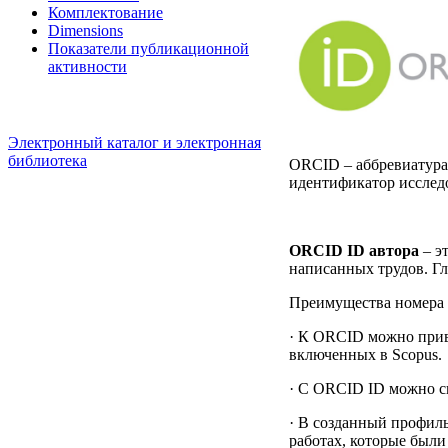
Комплектование
Dimensions
Показатели публикационной
активности
Электронный каталог и электронная
библиотека
ORCID – аббревиатура 
идентификатор исследо
ORCID ID автора
– э
написанных трудов. Гл
Преимущества номера
· К ORCID можно прив
включенных в Scopus.
· С ORCID ID можно св
· В созданный профил
работах, которые были