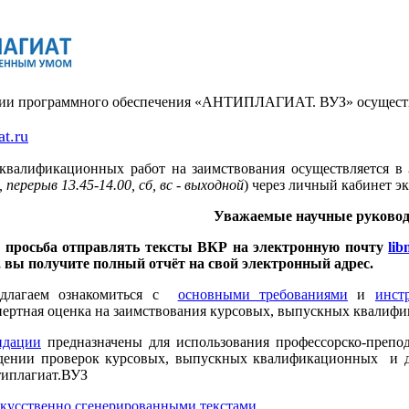
сии программного обеспечения «АНТИПЛАГИАТ. ВУЗ» осуществ
at.ru
квалификационных работ на заимствования осуществляется в
 перерыв 13.45-14.00, сб, вс - выходной
) через личный кабинет эк
Уважаемые научные руковод
 просьба отправлять тексты ВКР на электронную почту
li
 вы получите полный отчёт на свой электронный адрес.
едлагаем ознакомиться с
основными требованиями
и
инст
ертная оценка на заимствования курсовых, выпускных квалиф
ндации
предназначены для использования профессорско-пре
дении проверок курсовых, выпускных квалификационных и др
иплагиат.ВУЗ
искусственно сгенерированными текстами