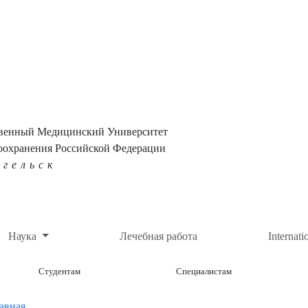
твенный Медицинский Университет
оохранения Российской Федерации
нгельск
Наука
Лечебная работа
Internati
Студентам
Специалистам
авная