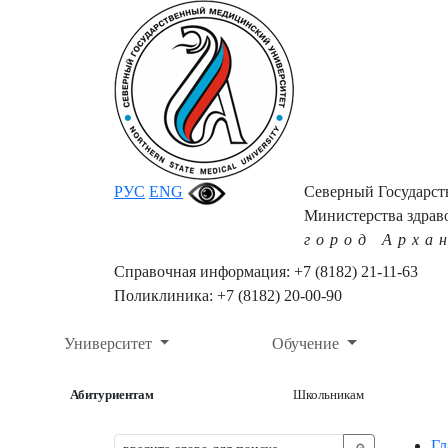
РУС
ENG
Северный Государс
Министерства здрав
город Арха
Справочная информация: +7 (8182) 21-11-63
Поликлиника: +7 (8182) 20-00-90
Университет
Обучение
Абитуриентам
Школьникам
Гл