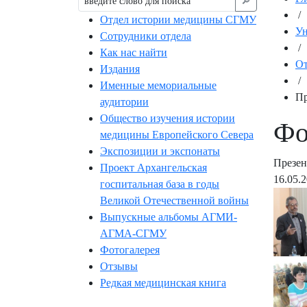
🔎︎
/
Отдел истории медицины СГМУ
Ун
Сотрудники отдела
/
Как нас найти
От
Издания
/
Именные мемориальные
Пр
аудитории
Общество изучения истории
Фо
медицины Европейского Севера
Экспозиции и экспонаты
Презен
Проект Архангельская
16.05.
госпитальная база в годы
Великой Отечественной войны
Выпускные альбомы АГМИ-
АГМА-СГМУ
Фотогалерея
Отзывы
Редкая медицинская книга