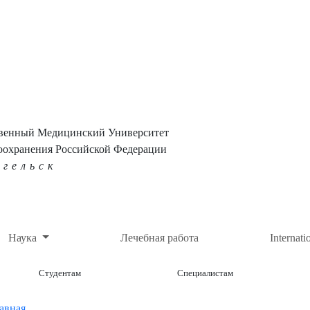
твенный Медицинский Университет
оохранения Российской Федерации
нгельск
Наука
Лечебная работа
Internati
Студентам
Специалистам
авная