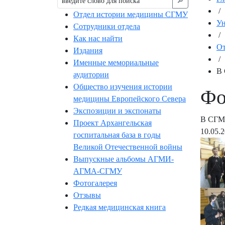
🔎︎
/
Отдел истории медицины СГМУ
Ун
Сотрудники отдела
/
Как нас найти
От
Издания
/
Именные мемориальные
В 
аудитории
Общество изучения истории
Фо
медицины Европейского Севера
Экспозиции и экспонаты
В СГМУ
Проект Архангельская
10.05.
госпитальная база в годы
Великой Отечественной войны
Выпускные альбомы АГМИ-
АГМА-СГМУ
Фотогалерея
Отзывы
Редкая медицинская книга