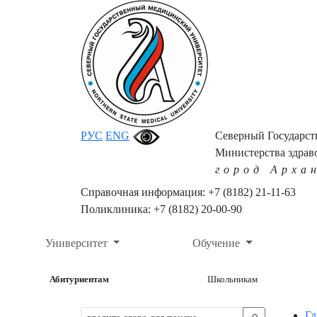
РУС
ENG
Северный Государс
Министерства здрав
город Арха
Справочная информация: +7 (8182) 21-11-63
Поликлиника: +7 (8182) 20-00-90
Университет
Обучение
Абитуриентам
Школьникам
Гл