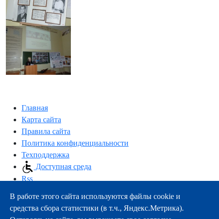
Главная
Карта сайта
Правила сайта
Политика конфиденциальности
Техподдержка
Доступная среда
Rss
В работе этого сайта используются файлы cookie и
163000, г.Архангельск, пр-т Троицкий, 51
средства сбора статистики (в т.ч., Яндекс.Метрика).
тел.:
+7 (8182) 21-11-63