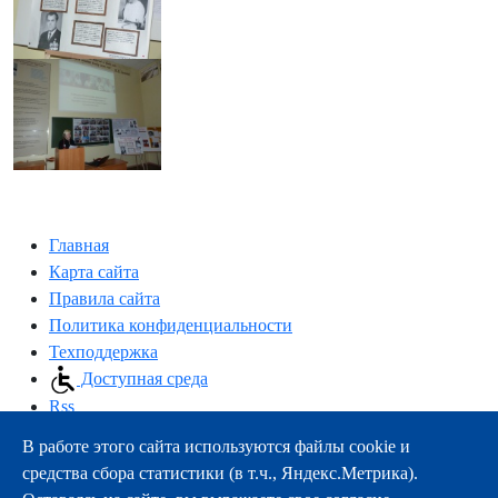
Главная
Карта сайта
Правила сайта
Политика конфиденциальности
Техподдержка
Доступная среда
Rss
В работе этого сайта используются файлы cookie и
163000, г.Архангельск, пр-т Троицкий, 51
средства сбора статистики (в т.ч., Яндекс.Метрика).
тел.:
+7 (8182) 21-11-63