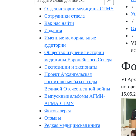
🔎︎
/
Отдел истории медицины СГМУ
Ун
Сотрудники отдела
/
Как нас найти
От
Издания
/
Именные мемориальные
VI
аудитории
ис
Общество изучения истории
медицины Европейского Севера
Фо
Экспозиции и экспонаты
Проект Архангельская
VI Арх
госпитальная база в годы
истори
Великой Отечественной войны
15.05.
Выпускные альбомы АГМИ-
АГМА-СГМУ
Фотогалерея
Отзывы
Редкая медицинская книга