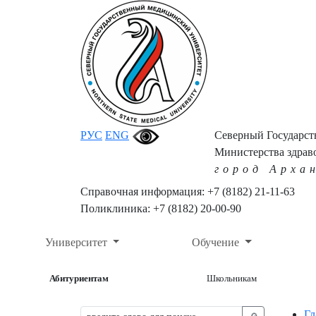
РУС
ENG
Северный Государс
Министерства здрав
город Арха
Справочная информация: +7 (8182) 21-11-63
Поликлиника: +7 (8182) 20-00-90
Университет
Обучение
Абитуриентам
Школьникам
Гл