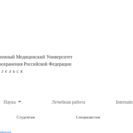
твенный Медицинский Университет
оохранения Российской Федерации
нгельск
Наука
Лечебная работа
Internati
Студентам
Специалистам
авная