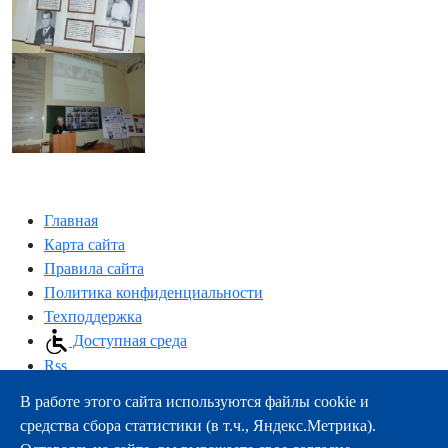
Главная
Карта сайта
Правила сайта
Политика конфиденциальности
Техподдержка
Доступная среда
Rss
В работе этого сайта используются файлы cookie и
163000, г.Архангельск, пр-т Троицкий, 51
средства сбора статистики (в т.ч., Яндекс.Метрика).
тел.:
+7 (8182) 21-11-63