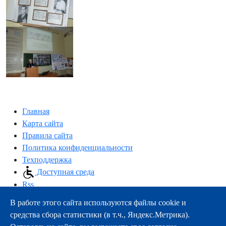
Главная
Карта сайта
Правила сайта
Политика конфиденциальности
Техподдержка
Доступная среда
Rss
В работе этого сайта используются файлы cookie и
163000, г.Архангельск, пр-т Троицкий, 51
средства сбора статистики (в т.ч., Яндекс.Метрика).
тел.:
+7 (8182) 21-11-63