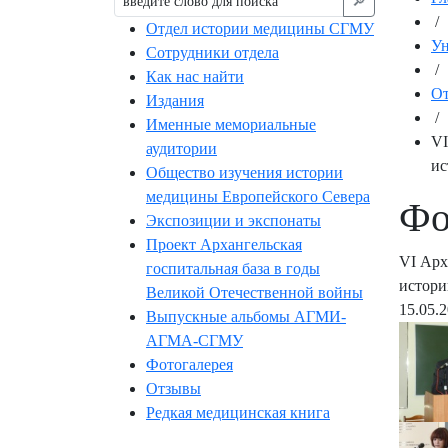
🔎︎
/
Отдел истории медицины СГМУ
Ун
Сотрудники отдела
/
Как нас найти
От
Издания
/
Именные мемориальные
VI
аудитории
ис
Общество изучения истории
медицины Европейского Севера
Фо
Экспозиции и экспонаты
Проект Архангельская
VI Арх
госпитальная база в годы
истори
Великой Отечественной войны
15.05.
Выпускные альбомы АГМИ-
АГМА-СГМУ
Фотогалерея
Отзывы
Редкая медицинская книга