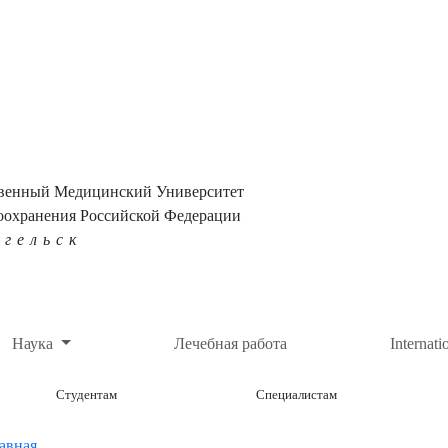
твенный Медицинский Университет
оохранения Российской Федерации
нгельск
Наука
Лечебная работа
Internati
Студентам
Специалистам
авная