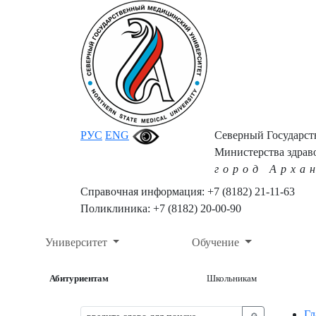
РУС
ENG
Северный Государс
Министерства здрав
город Арха
Справочная информация: +7 (8182) 21-11-63
Поликлиника: +7 (8182) 20-00-90
Университет
Обучение
Абитуриентам
Школьникам
Гл