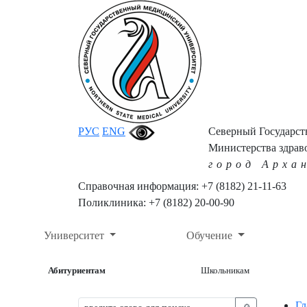
РУС
ENG
Северный Государс
Министерства здрав
город Арха
Справочная информация: +7 (8182) 21-11-63
Поликлиника: +7 (8182) 20-00-90
Университет
Обучение
Абитуриентам
Школьникам
Гл