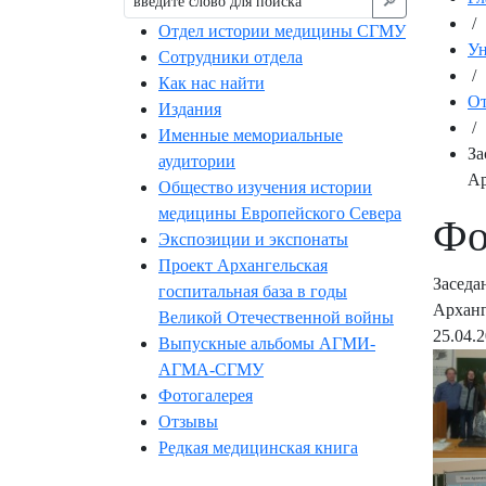
🔎︎
/
Отдел истории медицины СГМУ
Ун
Сотрудники отдела
/
Как нас найти
От
Издания
/
Именные мемориальные
За
аудитории
Ар
Общество изучения истории
медицины Европейского Севера
Фо
Экспозиции и экспонаты
Проект Архангельская
Заседа
госпитальная база в годы
Арханг
Великой Отечественной войны
25.04.
Выпускные альбомы АГМИ-
АГМА-СГМУ
Фотогалерея
Отзывы
Редкая медицинская книга