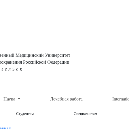
твенный Медицинский Университет
оохранения Российской Федерации
нгельск
Наука
Лечебная работа
Internati
Студентам
Специалистам
авная