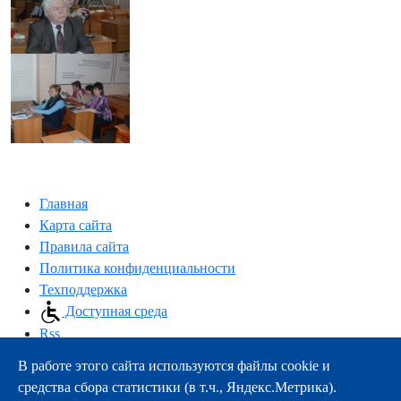
Главная
Карта сайта
Правила сайта
Политика конфиденциальности
Техподдержка
Доступная среда
Rss
В работе этого сайта используются файлы cookie и
163000, г.Архангельск, пр-т Троицкий, 51
средства сбора статистики (в т.ч., Яндекс.Метрика).
тел.:
+7 (8182) 21-11-63