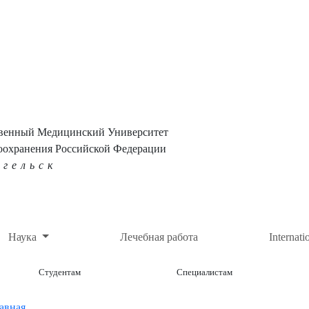
твенный Медицинский Университет
оохранения Российской Федерации
нгельск
Наука
Лечебная работа
Internati
Студентам
Специалистам
авная