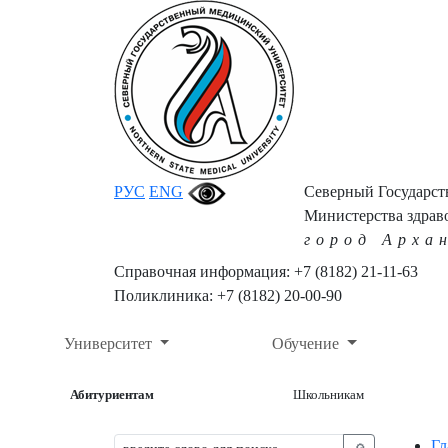
РУС
ENG
Северный Государс
Министерства здрав
город Арха
Справочная информация: +7 (8182) 21-11-63
Поликлиника: +7 (8182) 20-00-90
Университет
Обучение
Абитуриентам
Школьникам
Гл