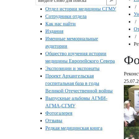
🔎︎
/
Отдел истории медицины СГМУ
Ун
Сотрудники отдела
/
Как нас найти
От
Издания
/
Именные мемориальные
Ре
аудитории
Общество изучения истории
Фо
медицины Европейского Севера
Экспозиции и экспонаты
Реконс
Проект Архангельская
25.07.
госпитальная база в годы
Великой Отечественной войны
Выпускные альбомы АГМИ-
АГМА-СГМУ
Фотогалерея
Отзывы
Редкая медицинская книга