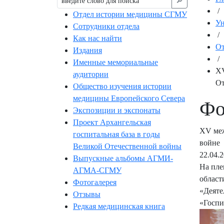
🔎︎
/
Отдел истории медицины СГМУ
Ун
Сотрудники отдела
/
Как нас найти
От
Издания
/
Именные мемориальные
XV
аудитории
От
Общество изучения истории
медицины Европейского Севера
Фо
Экспозиции и экспонаты
Проект Архангельская
XV меж
госпитальная база в годы
войне
Великой Отечественной войны
22.04.
Выпускные альбомы АГМИ-
На пле
АГМА-СГМУ
област
Фотогалерея
«Деяте
Отзывы
«Госпи
Редкая медицинская книга