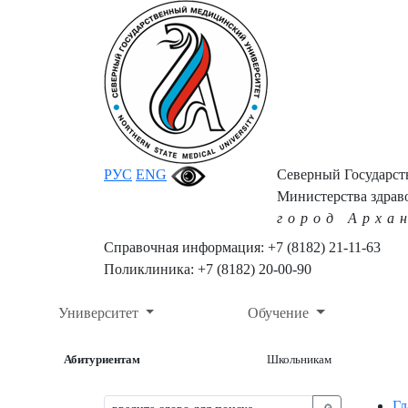
РУС
ENG
Северный Государс
Министерства здрав
город Арха
Справочная информация: +7 (8182) 21-11-63
Поликлиника: +7 (8182) 20-00-90
Университет
Обучение
Абитуриентам
Школьникам
Гл