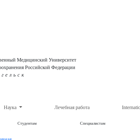
твенный Медицинский Университет
оохранения Российской Федерации
нгельск
Наука
Лечебная работа
Internati
Студентам
Специалистам
авная