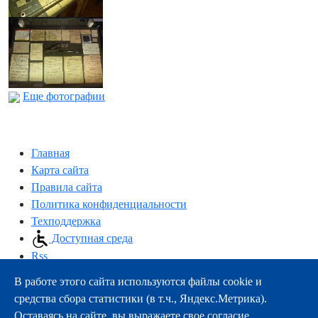
Еще фотографии
Главная
Карта сайта
Правила сайта
Политика конфиденциальности
Техподдержка
Доступная среда
Rss
В работе этого сайта используются файлы cookie и
163000, г.Архангельск, пр-т Троицкий, 51
средства сбора статистики (в т.ч., Яндекс.Метрика).
тел.:
+7 (8182) 21-11-63
Оставаясь на сайте, вы выражаете свое согласие.