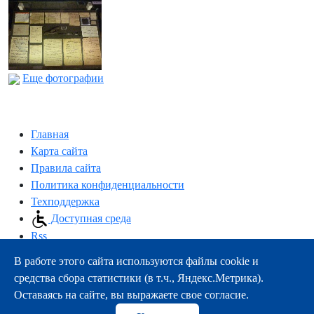
Еще фотографии
Главная
Карта сайта
Правила сайта
Политика конфиденциальности
Техподдержка
Доступная среда
Rss
В работе этого сайта используются файлы cookie и
163000, г.Архангельск, пр-т Троицкий, 51
средства сбора статистики (в т.ч., Яндекс.Метрика).
тел.:
+7 (8182) 21-11-63
Оставаясь на сайте, вы выражаете свое согласие.
e-mail:
info@nsmu.ru